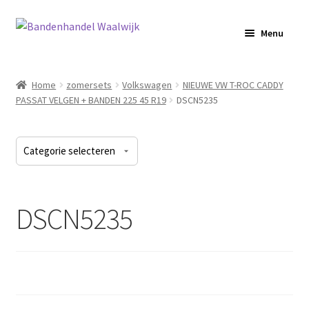
Ga
Ga
Menu
door
naar
naar
de
Home
navigatie
inhoud
Home
zomersets
Volkswagen
NIEUWE VW T-ROC CADDY
PASSAT VELGEN + BANDEN 225 45 R19
DSCN5235
Bandenhotel
Velgen Richten
Productcategorieën
Banden kopen
DSCN5235
Ik zoek wielen
Winkelwagen
Contact